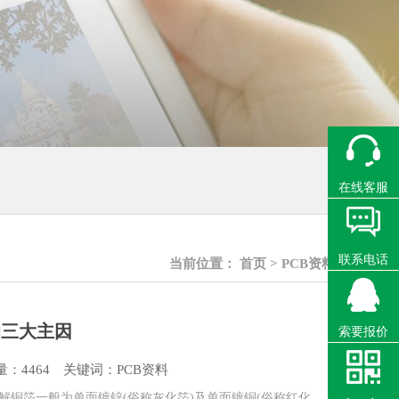
在线客服
联系电话
当前位置：
首页
>
PCB资料
的三大主因
索要报价
：4464
关键词：PCB资料
解铜箔一般为单面镀锌(俗称灰化箔)及单面镀铜(俗称红化