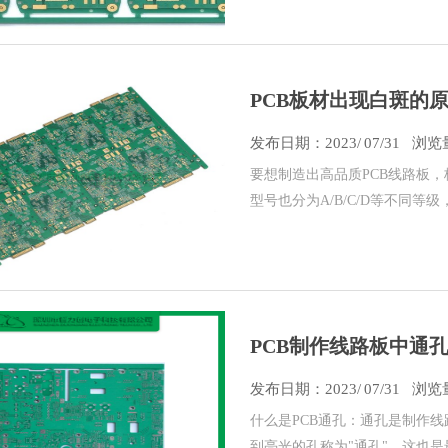
PCB板材出现白斑的
路板
发布日期：
2023/
07/31
浏览量
要想制造出高品质PCB线路板
型号也分为A/B/C/D等不同
PCB制作线路板中通
发布日期：
2023/
07/31
浏览量
什么是PCB通孔：通孔是制作
到亮光的孔称为"通孔"，这也