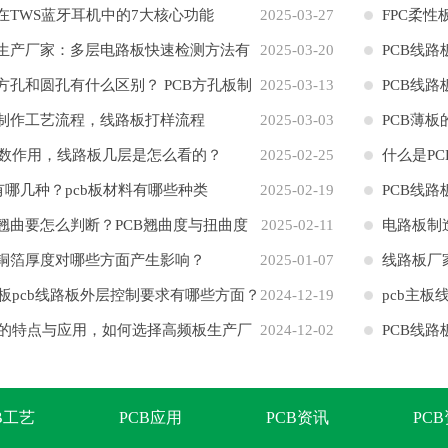
板在TWS蓝牙耳机中的7大核心功能
2025-03-27
FPC柔
板生产厂家：多层电路板快速检测方法有
2025-03-20
PCB线
板方孔和圆孔有什么区别？ PCB方孔板制
2025-03-13
路阻抗
PCB线
板制作工艺流程，线路板打样流程
2025-03-03
PCB薄板
数作用，线路板几层是怎么看的？
2025-02-25
什么是P
有哪几种？pcb板材料有哪些种类
2025-02-19
PCB线
板翘曲要怎么判断？PCB翘曲度与扭曲度
2025-02-11
电路板制
板铜箔厚度对哪些方面产生影响？
2025-01-07
些？
线路板厂
板pcb线路板外层控制要求有哪些方面？
2024-12-19
pcb主
的特点与应用，如何选择高频板生产厂
2024-12-02
PCB线
B工艺
PCB应用
PCB资讯
PC