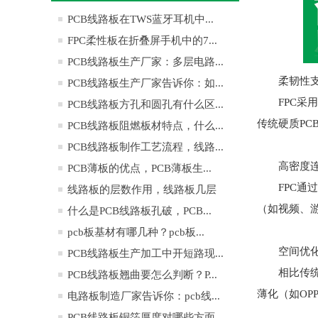
PCB线路板在TWS蓝牙耳机中...
FPC柔性板在折叠屏手机中的7...
PCB线路板生产厂家：多层电路...
柔韧性
PCB线路板生产厂家告诉你：如...
FPC
PCB线路板方孔和圆孔有什么区...
传统硬质PC
PCB线路板阻燃板材特点，什么...
PCB线路板制作工艺流程，线路...
高密度
PCB薄板的优点，PCB薄板生...
FPC
线路板的层数作用，线路板几层
（如视频、
是...
什么是PCB线路板孔破，PCB...
pcb板基材有哪几种？pcb板...
空间优
PCB线路板生产加工中开短路现...
相比传统
PCB线路板翘曲要怎么判断？P...
薄化（如OPPO
电路板制造厂家告诉你：pcb线...
PCB线路板铜箔厚度对哪些方面...