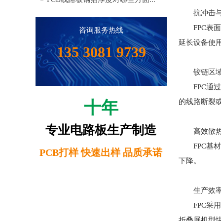
抗冲击
FPC表
咨询服务热线
延长设备使
135 3081 9739
铰链区
FPC
的线路断裂
十年
专业电路板生产制造
高效散
FPC
PCB打样 快速出样 品质承诺
下降。
生产效
FPC
折叠屏机型