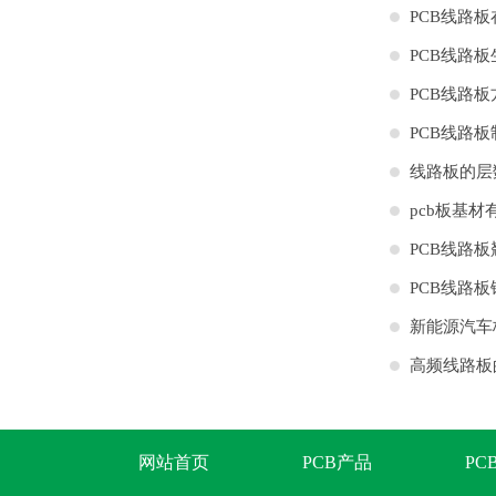
PCB线路
PCB线路
哪些？
PCB线路
作
PCB线路
线路板的层
pcb板基材
PCB线路
的计算
PCB线路
新能源汽车
高频线路板
家
网站首页
PCB产品
PC