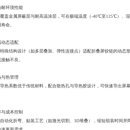
与耐环境性能
面覆盖金属屏蔽层与耐高温涂层，可在极端温度（-40℃至125℃）
用寿命。
域动态适配
通过特殊结构设计（如多层叠加、弹性连接点）适配折叠屏铰链的动态
或接触不良。
热与热管理
基材导热系数优于传统材料，配合散热孔与导热胶设计，可快速导出屏
率与成本控制
采用自动化折弯、贴装工艺（如激光切割、3D堆叠），缩短组装时间
快速更新需求。