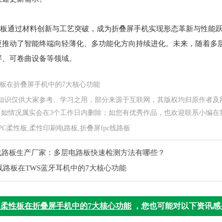
柔性板通过材料创新与工艺突破，成为折叠屏手机实现形态革新与性能
更推动了智能终端向轻薄化、多功能化方向持续进化。未来，随着多层
屏、可卷曲设备等领域。
性板在折叠屏手机中的7大核心功能
关知识仅供大家参考、学习之用，部分来源于互联网，其版权均归原作者及
情况属实会在3个工作日内删除；如您有优秀作品，也欢迎联系小编在我们网站投稿
C柔性板,柔性印刷电路板​,折叠屏fpc线路板
B线路板生产厂家：多层电路板快速检测方法有哪些？
B线路板在TWS蓝牙耳机中的7大核心功能
C柔性板在折叠屏手机中的7大核心功能
，您也可能对以下资讯感